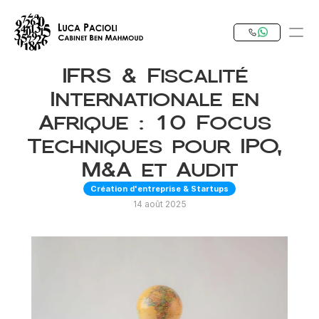
IFRS & Fiscalité 
PRODUCT
Internationale en 
Design
Afrique : 10 Focus 
Techniques pour IPO, 
Content
M&A et Audit
Création d'entreprise & Startups
Publish
14 août 2025
Notre Expertise
Investir en Tunisie
RESOURCES
Blog