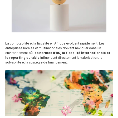
Careers
Docs
About
La comptabilité et la fiscalité en Afrique évoluent rapidement. Les 
entreprises locales et multinationales doivent naviguer dans un 
environnement où 
les normes IFRS, la fiscalité internationale et 
le reporting durable
 influencent directement la valorisation, la 
COMMUNITY
solvabilité et la stratégie de financement.
Join
Events
Experts
Ressources
NEW
Select Language