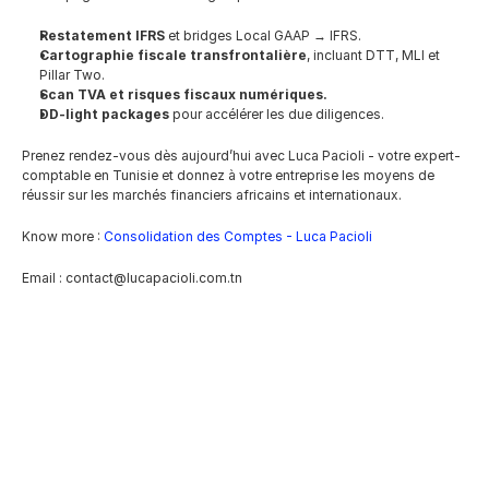
Restatement IFRS
 et bridges Local GAAP → IFRS.
Cartographie fiscale transfrontalière
, incluant DTT, MLI et 
Pillar Two.
Scan TVA et risques fiscaux numériques.
DD-light packages
 pour accélérer les due diligences.
Prenez rendez-vous dès aujourd’hui avec Luca Pacioli - votre expert-
comptable en Tunisie et donnez à votre entreprise les moyens de 
réussir sur les marchés financiers africains et internationaux.
Know more : 
Consolidation des Comptes - Luca Pacioli
Email : contact@lucapacioli.com.tn
Impôt sur la Fortune : Analyse 