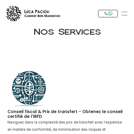
d’expertise comptable en Tunisie. Audit, fiscalité, 
externalisation, commissariat aux comptes. 
Contactez-nous dès aujourd’hui !
Nos Services
PRODUCT
Design
Content
Publish
Notre Expertise
Investir en Tunisie
Conseil fiscal & Prix de transfert - Obtenez le conseil 
certifié de l'IBFD
RESOURCES
Naviguez dans la complexité des prix de transfert avec l'expertise 
en matière de conformité, de minimisation des risques et 
Blog