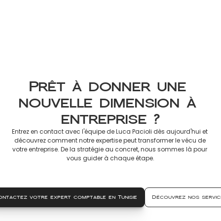
Impôt Non-Résident 2026 : 
Guide Officiel des Revenus à 
Déclarer en France
8 mars 2026
Prêt à donner une 
nouvelle dimension à 
entreprise ?
Entrez en contact avec l'équipe de Luca Pacioli dès aujourd'hui et 
découvrez comment notre expertise peut transformer le vécu de 
votre entreprise. De la stratégie au concret, nous sommes là pour 
vous guider à chaque étape.
ontactez votre expert comptable en Tunisie
Découvrez nos servic