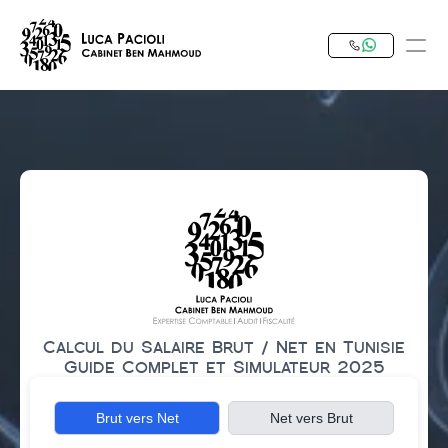
PRODUCT
Design
Content
Publish
Notre Expertise
Calcul du Salaire Brut / Net en Tunisie
Investir en Tunisie
Guide Complet et Simulateur 2025
RESOURCES
Brut vers Net
Net vers Brut
Blog