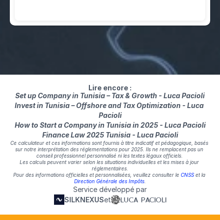
French
Lire encore :
Set up Company in Tunisia – Tax & Growth - Luca Pacioli
Invest in Tunisia – Offshore and Tax Optimization - Luca 
Pacioli
How to Start a Company in Tunisia in 2025 - Luca Pacioli
Finance Law 2025 Tunisia - Luca Pacioli
Ce calculateur et ces informations sont fournis à titre indicatif et pédagogique, basés 
sur notre interprétation des réglementations pour 2025. Ils ne remplacent pas un 
conseil professionnel personnalisé ni les textes légaux officiels. 
Les calculs peuvent varier selon les situations individuelles et les mises à jour 
réglementaires.
Pour des informations officielles et personnalisées, veuillez consulter le 
CNSS
 et la 
Direction Générale des Impôts
.
Service développé par
SILKNEXUS
et
LUCA PACIOLI