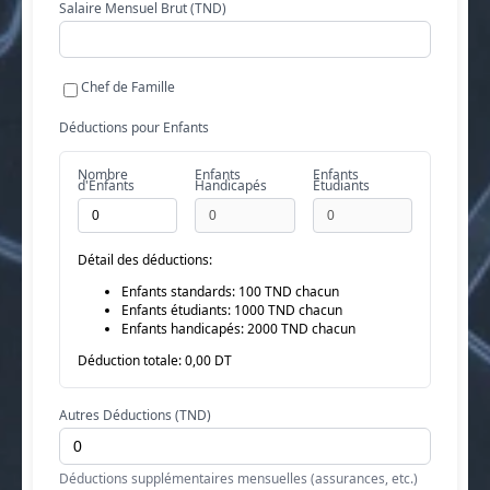
Salaire Mensuel Brut (TND)
Careers
Chef de Famille
Docs
Déductions pour Enfants
About
Nombre
Enfants
Enfants
d'Enfants
Handicapés
Étudiants
COMMUNITY
Détail des déductions:
Join
Enfants standards:
100
TND chacun
Enfants étudiants:
1000
TND chacun
Enfants handicapés:
2000
TND chacun
Events
Déduction totale:
0,00 DT
Experts
Autres Déductions (TND)
Ressources
NEW
Déductions supplémentaires mensuelles (assurances, etc.)
Select Language