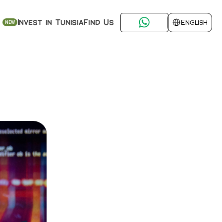
Select Language
Find Us
Invest in Tunisia
English
NEW