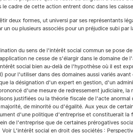
 cadre de cette action entrent donc dans les caisses
êtir deux formes, ut universi par ses représentants léga
par un ou plusieurs associés pour un préjudice subi par 
ination du sens de l'intérêt social commun se pose de 
plication ne cesse de s'élargir dans le domaine de l'ac
'intérêt social bien au-delà de l'hypothèse où il est ex
) pour l'utiliser dans des domaines aussi variés avant 
s que la désignation d'un expert en gestion, d'un admini
 prononcé d'une mesure de redressement judiciaire, la r
isons justifiées ou la théorie fiscale de l'acte anormal 
majorité, de minorité ou d'égalité. Aux yeux de certains 
rument d'une politique d'entreprise et constituerait la fi
in de l'entreprise que de certaines prérogatives social
 Voir L'intérêt social en droit des sociétés : Perspecti