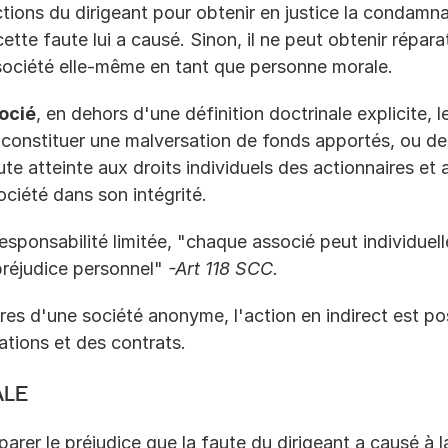
tions du dirigeant pour obtenir en justice la condamnat
cette faute lui a causé. Sinon, il ne peut obtenir répara
 société elle-même en tant que personne morale.
ocié
, en dehors d'une définition doctrinale explicite, l
 constituer une malversation de fonds apportés, ou de f
te atteinte aux droits individuels des actionnaires et 
société dans son intégrité.
esponsabilité limitée, "chaque associé peut individuel
préjudice personnel" 
-Art 118 SCC.
es d'une société anonyme, l'action en indirect est poss
tions et des contrats.
ale
éparer le préjudice que la faute du dirigeant a causé à 