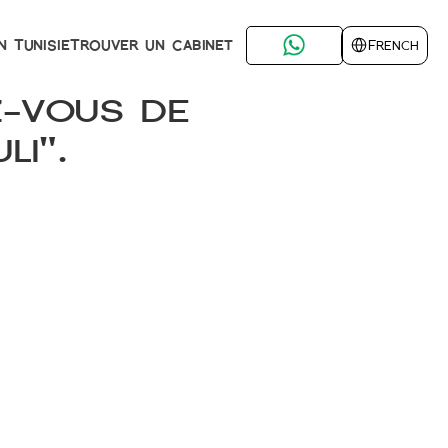
Select Language
Trouver un cabinet
n Tunisie
French
z-vous de 
li".