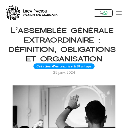
L’assemblée générale 
PRODUCT
extraordinaire : 
Design
définition, obligations 
et organisation
Content
Création d'entreprise & Startups
25 janv. 2024
Publish
Notre Expertise
Investir en Tunisie
RESOURCES
Blog