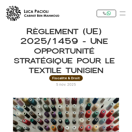
Règlement (UE) 
PRODUCT
2025/1459 – Une 
Design
opportunité 
stratégique pour le 
Content
textile tunisien
Fiscalité & Droit
Publish
5 nov. 2025
Notre Expertise
Investir en Tunisie
RESOURCES
Blog