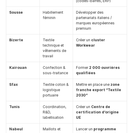
(codes-barres, ERP)
Sousse
Habillement 
Développer des 
féminin
partenariats italiens / 
marques européennes 
premium
Bizerte
Textile 
Créer un 
cluster 
technique et 
Workwear
vêtements de 
travail
Kairouan
Confection & 
Former 
2 000 ouvrières 
sous-traitance
qualifiées
Sfax
Textile coton & 
Mettre en place une 
zone 
logistique 
franche export “Textile 
portuaire
2030”
Tunis
Coordination, 
Créer un 
Centre de 
R&D, 
certification d’origine 
labellisation
UE
Nabeul
Maillots et 
Lancer un 
programme 