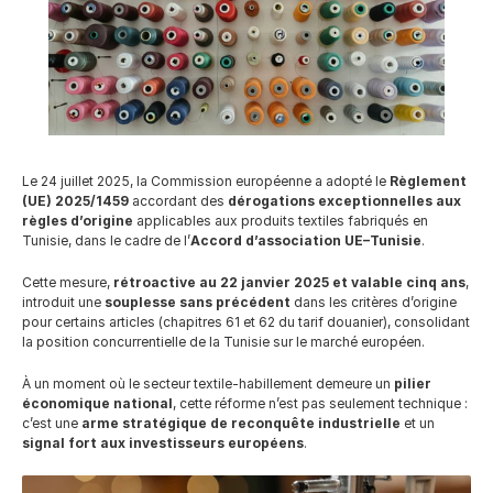
Careers
Docs
About
Le 24 juillet 2025, la Commission européenne a adopté le 
Règlement 
(UE) 2025/1459
 accordant des 
dérogations exceptionnelles aux 
règles d’origine
 applicables aux produits textiles fabriqués en 
Tunisie, dans le cadre de l’
Accord d’association UE–Tunisie
.
COMMUNITY
Cette mesure, 
rétroactive au 22 janvier 2025 et valable cinq ans
, 
Join
introduit une 
souplesse sans précédent
 dans les critères d’origine 
pour certains articles (chapitres 61 et 62 du tarif douanier), consolidant 
la position concurrentielle de la Tunisie sur le marché européen.
Events
À un moment où le secteur textile-habillement demeure un 
pilier 
économique national
, cette réforme n’est pas seulement technique : 
Experts
c’est une 
arme stratégique de reconquête industrielle
 et un 
signal fort aux investisseurs européens
.
Ressources
NEW
Select Language