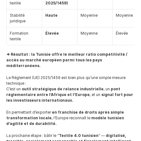
textile
2025/1459)
Stabilité 
Haute
Moyenne
Moyenne
juridique
Formation 
Élevée
Moyenne
Élevée
textile
=> Résultat : la Tunisie offre le meilleur ratio compétitivité / 
accès au marché européen parmi tous les pays 
méditerranéens.
Le Règlement (UE) 2025/1459 est bien plus qu’une simple mesure 
technique :
C’est un 
outil stratégique de relance industrielle
, un 
pont 
réglementaire entre l’Afrique et l’Europe
, et un 
signal fort pour 
les investisseurs internationaux.
En permettant d’exporter 
en franchise de droits après simple 
transformation locale
, l’Europe reconnaît le 
modèle tunisien 
d’agilité et de durabilité.
La prochaine étape : bâtir le “
Textile 4.0 tunisien
” — 
digitalisé, 