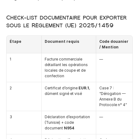
Check-list documentaire pour exporter 
sous le Règlement (UE) 2025/1459
Étape
Document requis
Code douanier 
/ Mention
1
Facture commerciale 
—
détaillant les opérations 
locales de coupe et de 
confection
2
Certificat d’origine 
EUR.1
, 
Case 7 : 
dûment signé et visé
“Dérogation — 
Annexe B du 
Protocole n° 4”
3
Déclaration d’exportation 
—
(Tunisie) + code 
document 
N954