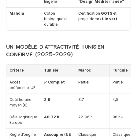
lingerie
“Design Méditerranée”
Mahdia
Coton 
Certification 
GOTS
 et 
biologique et 
projet de 
textile vert
durable
Un modèle d’attractivité Tunisien 
confirmé (2025–2029)
Critère
Tunisie
Maroc
Turquie
Accès 
✅ Complet
Partiel
Partiel
préférentiel UE
Coût horaire 
2,9
3,7
4,5
moyen (€)
Délai logistique 
48–72 h
72–96 h
96 h+
Europe
Règle d’origine 
Assouplie (UE 
Classique
Classique