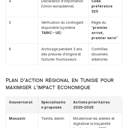
4
Déclaration d’importation 
Code 
(Union européenne)
préférence 
320
5
Vérification du contingent 
Règle du 
disponible (système 
“
premier 
TARIC – UE
)
arrivé, 
premier servi
”
6
Archivage pendant 3 ans 
Contrôles 
des preuves d’origine et 
douaniers 
factures fournisseurs
aléatoires
Plan d’action régional en Tunisie pour 
maximiser l’impact économique
Gouvernorat
Spécialisatio
Actions prioritaires 
n proposée
2025–2026
Monastir
Textile, denim
Moderniser les ateliers et 
digitaliser la traçabilité 