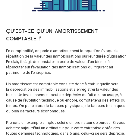
Careers
Qu’est-ce qu’un amortissement 
Docs
comptable ?
About
En comptabilité, on parle d’amortissement lorsque l’on évoque la 
répartition de la valeur des immobilisations sur leur durée d’utilisation. 
En clair, il s’agit de constater la perte de valeur d’un bien et à la 
répercuter sur l’évaluation des immobilisations qui figurent au 
COMMUNITY
patrimoine de l’entreprise.
Join
Un amortissement comptable consiste donc à établir quelle sera 
la dépréciation des immobilisations et à enregistrer la valeur des 
biens. Un investissement peut se déprécier du fait de son usage, à 
Events
cause de l’évolution technique ou encore, compte tenu des effets du 
temps. On parle alors de facteurs physiques, de facteurs techniques 
ou bien de facteurs économiques.
Experts
Prenons un exemple simple : celui d’un ordinateur de bureau. Si vous 
Ressources
NEW
achetez aujourd’hui un ordinateur pour votre entreprise dotée des 
Select Language
toutes dernières technologies, dans 5 ans, celui-ci se sera déprécié. 