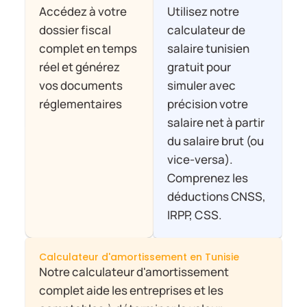
Accédez à votre 
Utilisez notre 
dossier fiscal 
calculateur de 
Careers
complet en temps 
salaire tunisien 
réel et générez 
gratuit pour 
Docs
vos documents 
simuler avec 
réglementaires
précision votre 
About
salaire net à partir 
du salaire brut (ou 
vice-versa). 
COMMUNITY
Comprenez les 
Join
déductions CNSS, 
IRPP, CSS.
Events
Calculateur d'amortissement en Tunisie
Experts
Notre calculateur d'amortissement 
Ressources
complet aide les entreprises et les 
NEW
Select Language