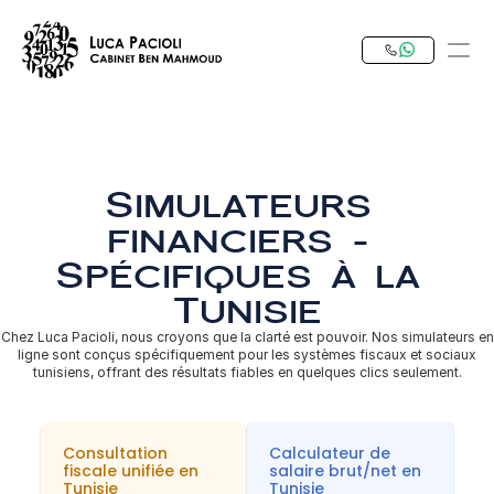
PRODUCT
Design
Simulateurs 
financiers – 
Content
Spécifiques à la 
Tunisie
Publish
Chez Luca Pacioli, nous croyons que la clarté est pouvoir. Nos simulateurs en
Notre Expertise
ligne sont conçus spécifiquement pour les systèmes fiscaux et sociaux
tunisiens, offrant des résultats fiables en quelques clics seulement.
Investir en Tunisie
RESOURCES
Consultation 
Calculateur de 
fiscale unifiée en 
salaire brut/net en 
Blog
Tunisie
Tunisie