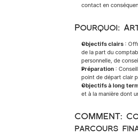
contact en conséquen
Pourquoi
: 
Ar
Objectifs clairs
 : Of
de la part du comptable
personnelle, de consei
Préparation
 : Consei
point de départ clair p
Objectifs à long ter
et à la manière dont u
COMMENT
: 
Co
parcours fin