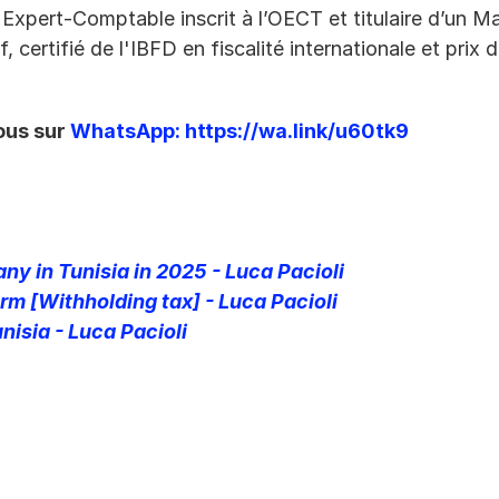
n Expert-Comptable inscrit à l’OECT et titulaire d’un Ma
 certifié de l'IBFD en fiscalité internationale et prix d
us sur 
WhatsApp:
https://wa.link/u60tk9
ny in Tunisia in 2025 - Luca Pacioli
orm [Withholding tax] - Luca Pacioli
isia - Luca Pacioli
Augmentations 
Impôt Non-
salaires Tunisie 
Résident 2026 
2026-2028 : 
: Guide Officiel 