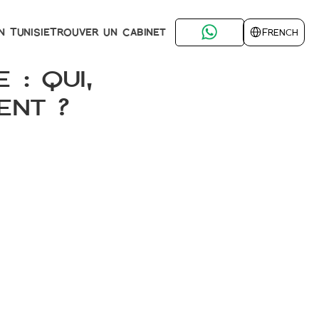
Select Language
Trouver un cabinet
n Tunisie
French
: qui, 
ent ?