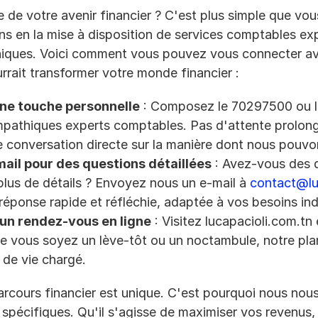
e de votre avenir financier ? C'est plus simple que vou
ns en la mise à disposition de services comptables exp
uniques. Voici comment vous pouvez vous connecter a
rrait transformer votre monde financier :
ne touche personnelle
 : Composez le 70297500 ou le
mpathiques experts comptables. Pas d'attente prolong
e conversation directe sur la manière dont nous pouvo
ail pour des questions détaillées
 : Avez-vous des 
lus de détails ? Envoyez nous un e-mail à 
contact@lu
éponse rapide et réfléchie, adaptée à vos besoins ind
 un rendez-vous en ligne
 : Visitez lucapacioli.com.tn
 vous soyez un lève-tôt ou un noctambule, notre plani
 de vie chargé.
rcours financier est unique. C'est pourquoi nous nou
pécifiques. Qu'il s'agisse de maximiser vos revenus, 