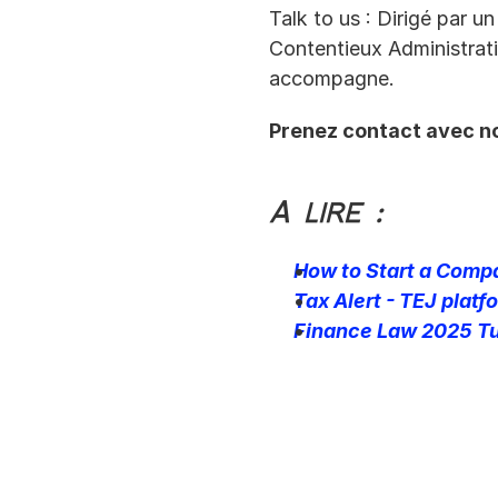
Talk to us : Dirigé par u
Contentieux Administratif,
accompagne.
Prenez contact avec no
A lire :
How to Start a Compa
Tax Alert - TEJ platf
Finance Law 2025 Tun
Impôt sur la 
Fortune : 
Analyse 