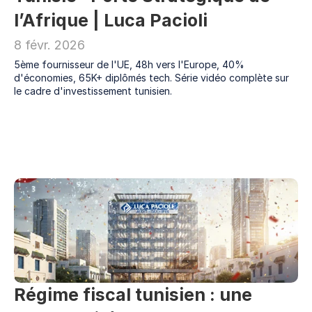
l’Afrique | Luca Pacioli
Careers
8 févr. 2026
5ème fournisseur de l'UE, 48h vers l'Europe, 40% 
Docs
d'économies, 65K+ diplômés tech. Série vidéo complète sur 
le cadre d'investissement tunisien.
About
COMMUNITY
Join
Events
Experts
Régime fiscal tunisien : une 
Ressources
NEW
Select Language