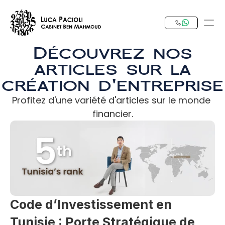
Découvrez nos
articles sur la
PRODUCT
création d'entreprise
Design
Profitez d'une variété d'articles sur le monde 
Content
financier.
Publish
Notre Expertise
Investir en Tunisie
Code d’Investissement en 
RESOURCES
Tunisie : Porte Stratégique de 
Blog