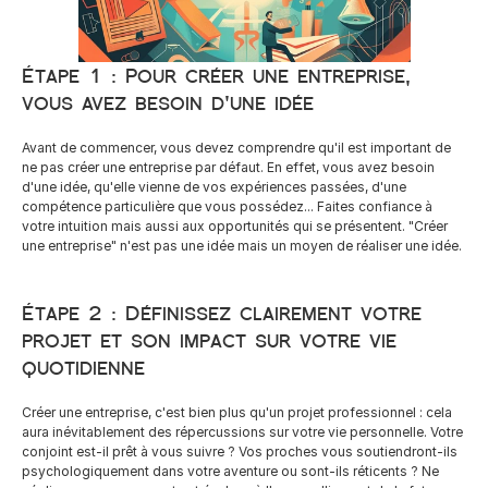
Careers
Étape 1 : Pour créer une entreprise, 
vous avez besoin d'une idée
Docs
Avant de commencer, vous devez comprendre qu'il est important de 
ne pas créer une entreprise par défaut. En effet, vous avez besoin 
About
d'une idée, qu'elle vienne de vos expériences passées, d'une 
compétence particulière que vous possédez... Faites confiance à 
votre intuition mais aussi aux opportunités qui se présentent. "Créer 
une entreprise" n'est pas une idée mais un moyen de réaliser une idée.
COMMUNITY
Join
Étape 2 : Définissez clairement votre 
projet et son impact sur votre vie 
Events
quotidienne
Experts
Créer une entreprise, c'est bien plus qu'un projet professionnel : cela 
aura inévitablement des répercussions sur votre vie personnelle. Votre 
conjoint est-il prêt à vous suivre ? Vos proches vous soutiendront-ils 
Ressources
NEW
psychologiquement dans votre aventure ou sont-ils réticents ? Ne 
Select Language