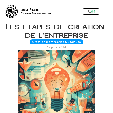
Les étapes de création 
PRODUCT
de l’entreprise
Design
Création d'entreprise & Startups
17 janv. 2024
Content
Publish
Notre Expertise
Investir en Tunisie
RESOURCES
Blog